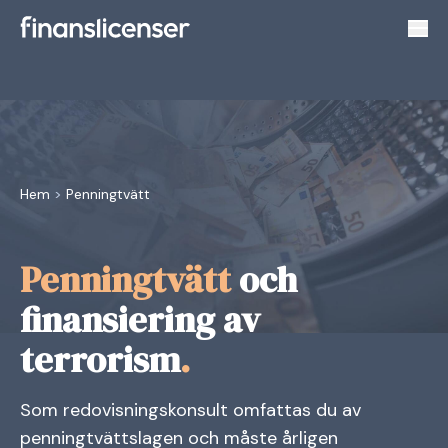
Växl
Hem
>
Penningtvätt
Penningtvätt
och
finansiering av
terrorism
.
Som redovisningskonsult omfattas du av
penningtvättslagen och måste årligen