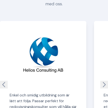
med oss.
Arrow left
Ar
Enkel och smidig utbildning som är
En
lätt att följa. Passar perfekt för
re
redovisningskonsulter som vill hålla sig
et