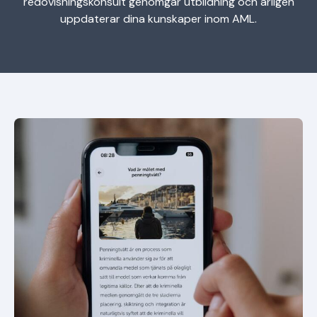
redovisningskonsult genomgår utbildning och årligen
uppdaterar dina kunskaper inom AML.