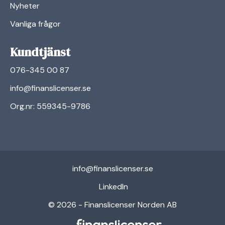
Nyheter
Vanliga frågor
Kundtjänst
076-345 00 87
info@finanslicenser.se
Org.nr: 559345-9786
info@finanslicenser.se
linkedin
LinkedIn
© 2026 - Finanslicenser Norden AB