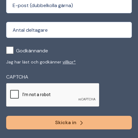
(Required)
Email
(Required)
Antal deltagare
(Required)
Consent
Godkännande
Jag har läst och godkänner
villkor*
CAPTCHA
Skicka in