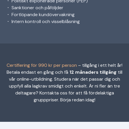
・ Politiskt exponerade personer (PEP)
・ Sanktioner och påföljder
・ Fortlöpande kundövervakning
・ Intern kontroll och visselblåsning
Certifiering för 990 kr per person
– tillgång i ett helt år!
Betala endast en gång och få
12 månaders tillgång
till
vår online-utbildning. Studera när det passar dig och
uppfyll alla lagkrav smidigt och enkelt. Är ni fler än tre
deltagare? Kontakta oss för att få fördelaktiga
grupppriser. Börja redan idag!