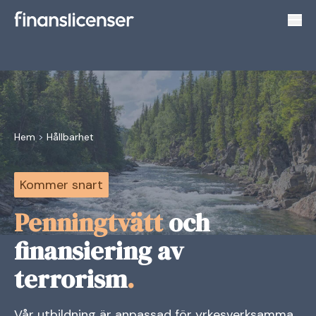
Växl
Hem
>
Hållbarhet
Kommer snart
Penningtvätt
och
finansiering av
terrorism
.
Vår utbildning är anpassad för yrkesverksamma