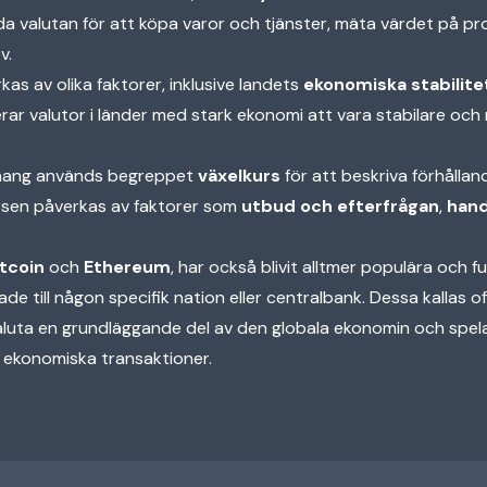
a valutan för att köpa varor och tjänster, mäta värdet på p
v.
as av olika faktorer, inklusive landets
ekonomiska stabilite
rar valutor i länder med stark ekonomi att vara stabilare och
nhang används begreppet
växelkurs
för att beskriva förhållan
kursen påverkas av faktorer som
utbud och efterfrågan
,
hand
.
itcoin
och
Ethereum
, har också blivit alltmer populära och 
de till någon specifik nation eller centralbank. Dessa kallas o
luta en grundläggande del av den globala ekonomin och spelar 
a ekonomiska transaktioner.