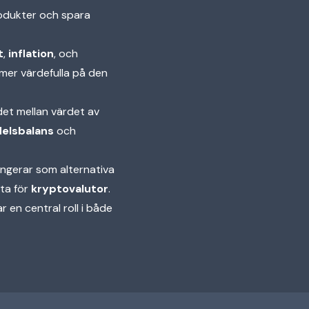
rodukter och spara
t
,
inflation
, och
 mer värdefulla på den
det mellan värdet av
elsbalans
och
fungerar som alternativa
fta för
kryptovalutor
.
en central roll i både