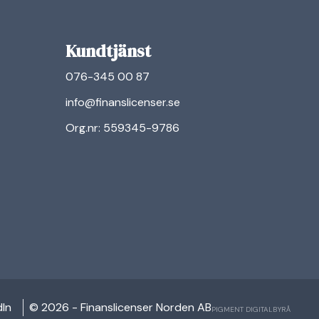
Kundtjänst
076-345 00 87
info@finanslicenser.se
Org.nr: 559345-9786
n
dIn
© 2026 - Finanslicenser Norden AB
PIGMENT DIGITALBYRÅ