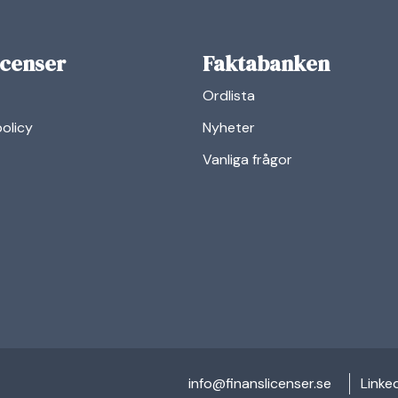
icenser
Faktabanken
Ordlista
policy
Nyheter
Vanliga frågor
linkedi
info@finanslicenser.se
Linke