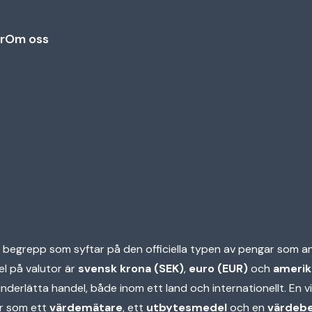
r
Om oss
 begrepp som syftar på den officiella typen av pengar som an
el på valutor är
svensk krona (SEK)
,
euro (EUR)
och
amerik
nderlätta handel, både inom ett land och internationellt. En v
ar som ett
värdemätare
, ett
utbytesmedel
och en
värdebe