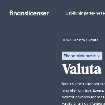
Utbildningar
Nyhete
Hem
>
Ordlista
>
Valuta
Ekonomisk ordlista
Valuta
Valuta
är ett ekonomiskt
land eller område. Exemp
Valutor används för att u
valuta är att den funger