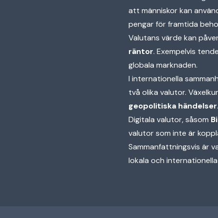
att människor kan använd
pengar för framtida beho
Valutans värde kan påverk
räntor
. Exempelvis tende
globala marknaden.
I internationella samma
två olika valutor. Växel
geopolitiska händelser
Digitala valutor, såsom
B
valutor som inte är koppla
Sammanfattningsvis är va
lokala och internationell