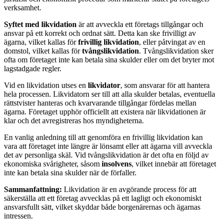
verksamhet.
Syftet med likvidation
är att avveckla ett företags tillgångar och
ansvar på ett korrekt och ordnat sätt. Detta kan ske frivilligt av
ägarna, vilket kallas för
frivillig likvidation
, eller påtvingat av en
domstol, vilket kallas för
tvångslikvidation
. Tvångslikvidation sker
ofta om företaget inte kan betala sina skulder eller om det bryter mot
lagstadgade regler.
Vid en likvidation utses en
likvidator
, som ansvarar för att hantera
hela processen. Likvidatorn ser till att alla skulder betalas, eventuella
rättstvister hanteras och kvarvarande tillgångar fördelas mellan
ägarna. Företaget upphör officiellt att existera när likvidationen är
klar och det avregistreras hos myndigheterna.
En vanlig anledning till att genomföra en frivillig likvidation kan
vara att företaget inte längre är lönsamt eller att ägarna vill avveckla
det av personliga skäl. Vid tvångslikvidation är det ofta en följd av
ekonomiska svårigheter, såsom
insolvens
, vilket innebär att företaget
inte kan betala sina skulder när de förfaller.
Sammanfattning:
Likvidation är en avgörande process för att
säkerställa att ett företag avvecklas på ett lagligt och ekonomiskt
ansvarsfullt sätt, vilket skyddar både borgenärernas och ägarnas
intressen.