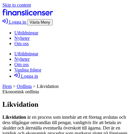
Skip to content
Logga in
Växla Meny
Utbildningar
Nyheter
Om oss
Utbildningar
Nyheter
Om oss
Vanliga frågor
Logga in
Hem
>
Ordlista
>
Likvidation
Ekonomisk ordlista
Likvidation
Likvidation
är en process som innebär att ett företag avslutas och
dess tillgångar omvandlas till pengar, vanligtvis för att betala av
skulder och återställa eventuella överskott till ägarna. Det är en
juridisk och ekonomisk procedur som markerar slutet på företagets