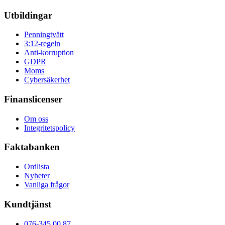
Utbildingar
Penningtvätt
3:12-regeln
Anti-korruption
GDPR
Moms
Cybersäkerhet
Finanslicenser
Om oss
Integritetspolicy
Faktabanken
Ordlista
Nyheter
Vanliga frågor
Kundtjänst
076-345 00 87