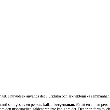
nget. I huvudsak används det i juridiska och arkitektoniska sammanhan
aranti som ges av en person, kallad
borgensman
, för att en annan pers
en om den ursprungliga gäldenären inte kan göra det. Det är en form a