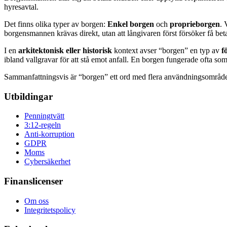
hyresavtal.
Det finns olika typer av borgen:
Enkel borgen
och
proprieborgen
. 
borgensmannen krävas direkt, utan att långivaren först försöker få betal
I en
arkitektonisk eller historisk
kontext avser “borgen” en typ av
f
ibland vallgravar för att stå emot anfall. En borgen fungerade ofta so
Sammanfattningsvis är “borgen” ett ord med flera användningsområden,
Utbildingar
Penningtvätt
3:12-regeln
Anti-korruption
GDPR
Moms
Cybersäkerhet
Finanslicenser
Om oss
Integritetspolicy