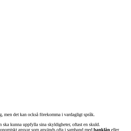
g, men det kan också förekomma i vardagligt språk.
on ska kunna uppfylla sina skyldigheter, oftast en skuld.
v ekonomiskt ansvar som används ofta i samband med
banklån
eller