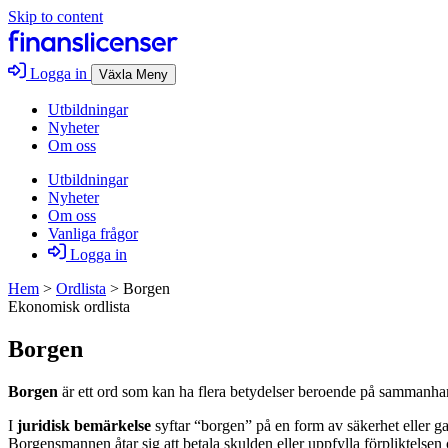
Skip to content
Logga in
Växla Meny
Utbildningar
Nyheter
Om oss
Utbildningar
Nyheter
Om oss
Vanliga frågor
Logga in
Hem
>
Ordlista
>
Borgen
Ekonomisk ordlista
Borgen
Borgen
är ett ord som kan ha flera betydelser beroende på sammanha
I
juridisk bemärkelse
syftar “borgen” på en form av säkerhet eller g
Borgensmannen åtar sig att betala skulden eller uppfylla förpliktels