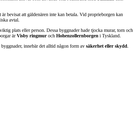
är bevisat att gäldenären inte kan betala. Vid proprieborgen kan
iska avtal.
viktig plats eller person. Dessa byggnader hade tjocka murar, torn och
borgar är
Visby ringmur
och
Hohenzollernborgen
i Tyskland.
a byggnader, innebär det alltid någon form av
säkerhet eller skydd
.