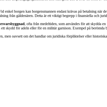
Vid enkel borgen kan borgensmannen endast krävas på betalning när det 
ning från gäldenären. Detta är ett viktigt begrepp i finansiella och jurid
örsvarsbyggnad
, ofta från medeltiden, som användes för att skydda en 
m ett skydd för adeln eller för en militär garnison. Exempel på berömda 
 men oavsett om det handlar om juridiska förpliktelser eller historisk