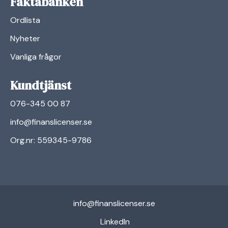
Faktabanken
Ordlista
Nyheter
Vanliga frågor
Kundtjänst
076-345 00 87
info@finanslicenser.se
Org.nr: 559345-9786
info@finanslicenser.se
linkedin
LinkedIn