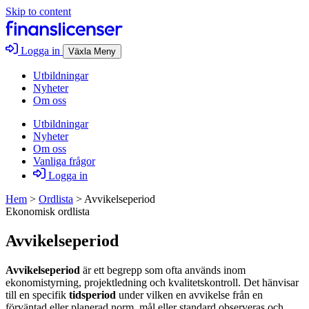
Skip to content
Logga in
Växla Meny
Utbildningar
Nyheter
Om oss
Utbildningar
Nyheter
Om oss
Vanliga frågor
Logga in
Hem
>
Ordlista
>
Avvikelseperiod
Ekonomisk ordlista
Avvikelseperiod
Avvikelseperiod
är ett begrepp som ofta används inom
ekonomistyrning, projektledning och kvalitetskontroll. Det hänvisar
till en specifik
tidsperiod
under vilken en avvikelse från en
förväntad eller planerad norm, mål eller standard observeras och