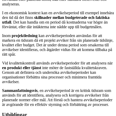
analyseras.
I en ekonomisk kontext kan en avvikelseperiod till exempel innebära
den tid då det finns
skillnader mellan budgeterade och faktiska
utfall
. Det kan handla om en period då kostnaderna var högre än
förväntat, eller där intäkterna inte nådde upp till budgetmålen.
Inom
projektledning
kan avvikelseperioden användas för att
markera en tidsram då ett projekt avviker från sin planerade tidslinje,
kvalitet eller budget. Det är under denna period som orsakerna till
avvikelser identifieras, och åtgärder vidtas för att komma tillbaka på
rätt spår.
Vid kvalitetskontroll används avvikelseperioder för att analysera när
en produkt eller tjänst
inte möter de fastställda kvalitetskraven.
Genom att definiera och undersöka avvikelseperioder kan
organisationer förbättra sina processer och minimera framtida
avvikelser.
Sammanfattningsvis
, en avvikelseperiod är en kritisk tidsram som
används för att identifiera, analysera och korrigera avvikelser från
planerade normer eller mål. Att förstå och hantera avvikelseperioder
är avgörande för en effektiv styrning och förbättring av processer.
Utbildingar