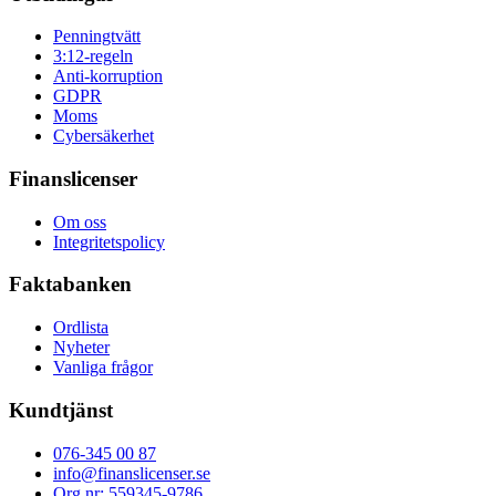
Penningtvätt
3:12-regeln
Anti-korruption
GDPR
Moms
Cybersäkerhet
Finanslicenser
Om oss
Integritetspolicy
Faktabanken
Ordlista
Nyheter
Vanliga frågor
Kundtjänst
076-345 00 87
info@finanslicenser.se
Org.nr: 559345-9786