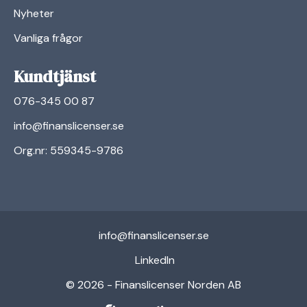
Nyheter
Vanliga frågor
Kundtjänst
076-345 00 87
info@finanslicenser.se
Org.nr: 559345-9786
info@finanslicenser.se
linkedin
LinkedIn
© 2026 - Finanslicenser Norden AB