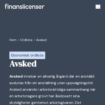
Växl
Hem
>
Ordlista
>
Avsked
Ekonomisk ordlista
Avsked
Avsked
innebär en allvarlig åtgärd där en anställd
avslutas från sin anställning utan uppsägningstid.
Avsked används i arbetsrättsliga sammanhang när
en arbetstagare grovt har åsidosatt sina
skyldigheter gentemot arbetsgivaren. Det