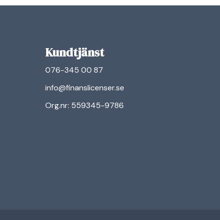
Kundtjänst
076-345 00 87
info@finanslicenser.se
Org.nr: 559345-9786