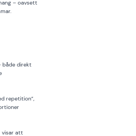
emang – oavsett
mmar.
 både direkt
e
d repetition”,
ortioner
 visar att