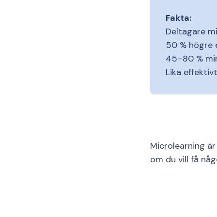
Fakta:
Deltagare mi
50 % högre
45–80 % mind
Lika effekti
Microlearning är
om du vill få nå