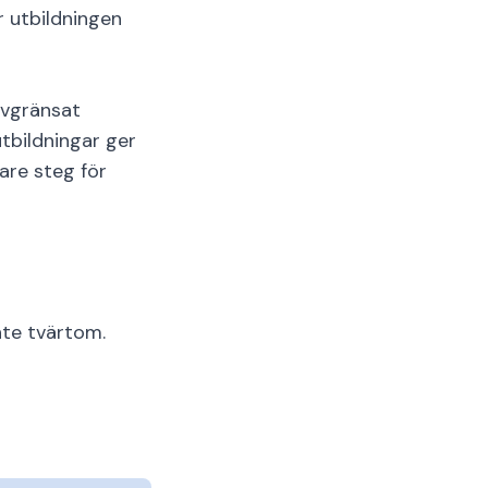
r utbildningen
avgränsat
tbildningar ger
are steg för
nte tvärtom.