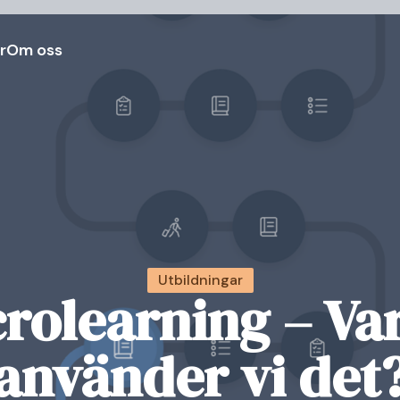
r
Om oss
Utbildningar
rolearning – Va
använder vi det