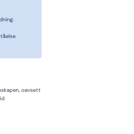
dning.
tåelse
unskapen, oavsett
id.