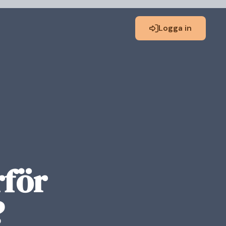
Logga in
rför
?