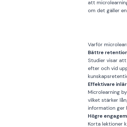
att microlearnin
om det gäller en
Varför microlear
Bättre retentio
Studier visar at
efter och vid up
kunskapsretentio
Effektivare inlä
Microlearning by
vilket stärker l
information ger 
Högre engage
Korta lektioner 