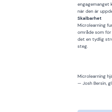
engagemanget kan
när den är uppdel
Skalbarhet
Microlearning fu
område som för a
det en tydlig str
steg.
Microlearning hjä
— Josh Bersin, g