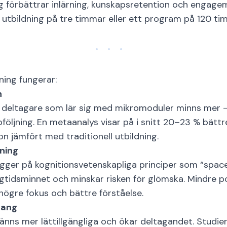
g förbättrar inlärning, kunskapsretention och engag
 utbildning på tre timmar eller ett program på 120 ti
ning fungerar:
n
t deltagare som lär sig med mikromoduler minns mer –
pföljning. En metaanalys visar på i snitt 20–23 % bättr
n jämfört med traditionell utbildning.
rning
gger på kognitionsvetenskapliga principer som “space
ångtidsminnet och minskar risken för glömska. Mindre p
högre fokus och bättre förståelse.
mang
känns mer lättillgängliga och ökar deltagandet. Studier