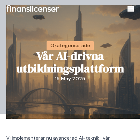
Växl
Okategoriserade
Vår AI-drivna
utbildningsplattform
15 May 2025
Vi implementerar nu avancerad AI-teknik i vår