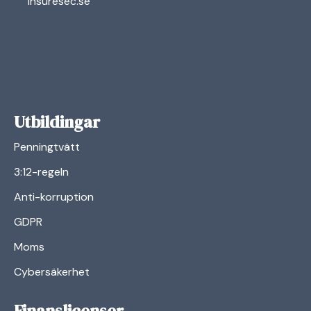
insuresec.se
Utbildingar
Penningtvätt
3:12-regeln
Anti-korruption
GDPR
Moms
Cybersäkerhet
Finanslicenser