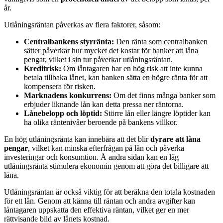
år.
Utlåningsräntan påverkas av flera faktorer, såsom:
Centralbankens styrränta:
Den ränta som centralbanken
sätter påverkar hur mycket det kostar för banker att låna
pengar, vilket i sin tur påverkar utlåningsräntan.
Kreditrisk:
Om låntagaren har en hög risk att inte kunna
betala tillbaka lånet, kan banken sätta en högre ränta för att
kompensera för risken.
Marknadens konkurrens:
Om det finns många banker som
erbjuder liknande lån kan detta pressa ner räntorna.
Lånebelopp och löptid:
Större lån eller längre löptider kan
ha olika räntenivåer beroende på bankens villkor.
En hög utlåningsränta kan innebära att det blir
dyrare att låna
pengar
, vilket kan minska efterfrågan på lån och påverka
investeringar och konsumtion. Å andra sidan kan en låg
utlåningsränta stimulera ekonomin genom att göra det billigare att
låna.
Utlåningsräntan är också viktig för att beräkna den totala kostnaden
för ett lån. Genom att känna till räntan och andra avgifter kan
låntagaren uppskatta den effektiva räntan, vilket ger en mer
rättvisande bild av lånets kostnad.