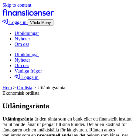
Skip to content
Logga in
Växla Meny
Utbildningar
Nyheter
Om oss
Utbildningar
Nyheter
Om oss
Vanliga frågor
Logga in
Hem
>
Ordlista
>
Utlåningsränta
Ekonomisk ordlista
Utlåningsränta
Utlåningsränta
är den ränta som en bank eller ett finansiellt institut
tar ut när de lånar ut pengar till sina kunder. Det är en kostnad för
låntagaren och en intäktskälla för långivaren. Räntan anges
vanligtvis som en
procentuell andel
av det belopp som lånas, per