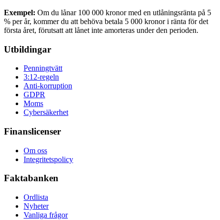
Exempel:
Om du lånar 100 000 kronor med en utlåningsränta på 5
% per år, kommer du att behöva betala 5 000 kronor i ränta för det
första året, förutsatt att lånet inte amorteras under den perioden.
Utbildingar
Penningtvätt
3:12-regeln
Anti-korruption
GDPR
Moms
Cybersäkerhet
Finanslicenser
Om oss
Integritetspolicy
Faktabanken
Ordlista
Nyheter
Vanliga frågor