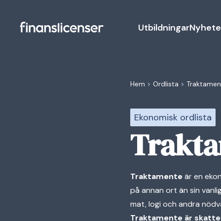
Utbildningar
Nyhete
Hem
>
Ordlista
>
Traktamen
Ekonomisk ordlista
Trakt
Traktamente
är en ekon
på annan ort än sin vanl
mat, logi och andra nödv
Traktamente är skattef