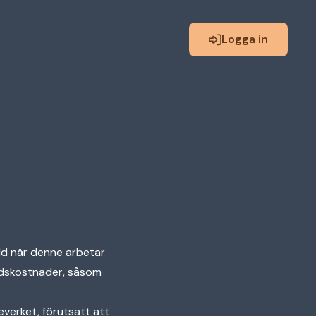
Logga in
lld när denne arbetar
nadskostnader, såsom
everket, förutsatt att