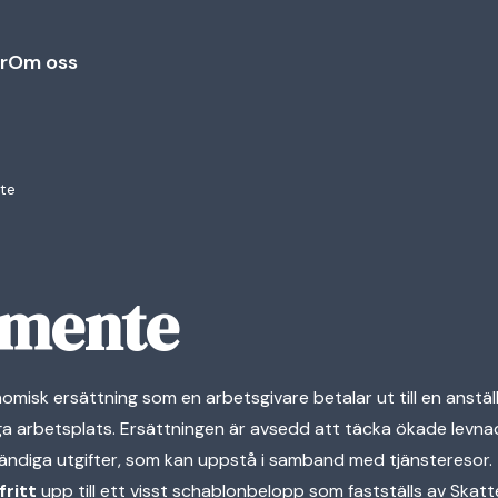
r
Om oss
te
amente
omisk ersättning som en arbetsgivare betalar ut till en anstä
iga arbetsplats. Ersättningen är avsedd att täcka ökade lev
ändiga utgifter, som kan uppstå i samband med tjänsteresor.
ritt
upp till ett visst schablonbelopp som fastställs av Skatt