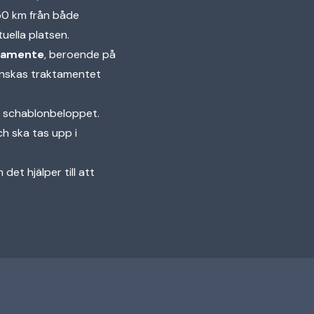
 50 km från både
uella platsen.
tamente
, beroende på
inskas traktamentet
a schablonbeloppet.
h ska tas upp i
det hjälper till att