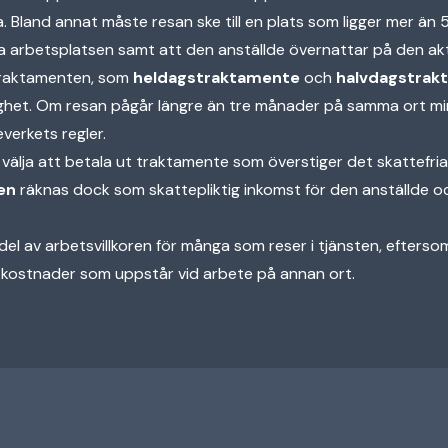
lda. Bland annat måste resan ske till en plats som ligger mer än
 arbetsplatsen samt att den anställde övernattar på den akt
 traktamenten, som
heldagstraktamente
och
halvdagstrak
ighet. Om resan pågår längre än tre månader på samma ort m
verkets regler.
välja att betala ut traktamente som överstiger det skattefri
en
räknas dock som skattepliktig inkomst för den anställde oc
el av arbetsvillkoren för många som reser i tjänsten, eftersom 
 kostnader som uppstår vid arbete på annan ort.