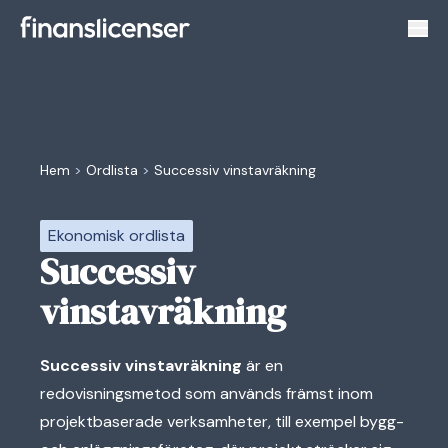
Växl
Hem
>
Ordlista
>
Successiv vinstavräkning
Ekonomisk ordlista
Successiv
vinstavräkning
Successiv vinstavräkning
är en
redovisningsmetod som används främst inom
projektbaserade verksamheter, till exempel bygg-