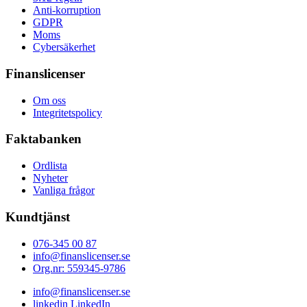
Anti-korruption
GDPR
Moms
Cybersäkerhet
Finanslicenser
Om oss
Integritetspolicy
Faktabanken
Ordlista
Nyheter
Vanliga frågor
Kundtjänst
076-345 00 87
info@finanslicenser.se
Org.nr: 559345-9786
info@finanslicenser.se
linkedin
LinkedIn