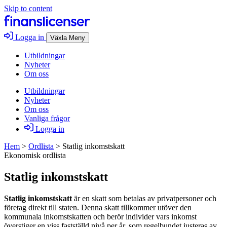
Skip to content
Logga in
Växla Meny
Utbildningar
Nyheter
Om oss
Utbildningar
Nyheter
Om oss
Vanliga frågor
Logga in
Hem
>
Ordlista
>
Statlig inkomstskatt
Ekonomisk ordlista
Statlig inkomstskatt
Statlig inkomstskatt
är en skatt som betalas av privatpersoner och
företag direkt till staten. Denna skatt tillkommer utöver den
kommunala inkomstskatten och berör individer vars inkomst
överstiger en viss fastställd nivå per år, som regelbundet justeras av