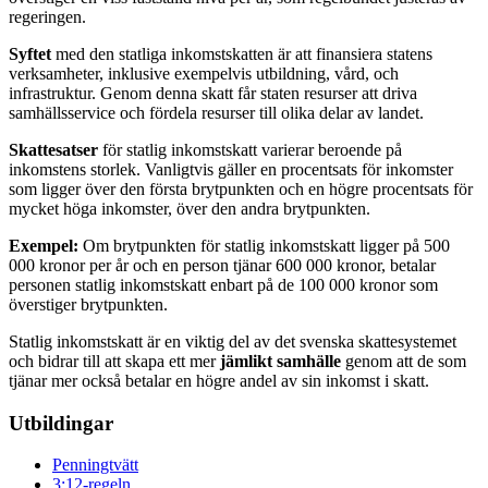
regeringen.
Syftet
med den statliga inkomstskatten är att finansiera statens
verksamheter, inklusive exempelvis utbildning, vård, och
infrastruktur. Genom denna skatt får staten resurser att driva
samhällsservice och fördela resurser till olika delar av landet.
Skattesatser
för statlig inkomstskatt varierar beroende på
inkomstens storlek. Vanligtvis gäller en procentsats för inkomster
som ligger över den första brytpunkten och en högre procentsats för
mycket höga inkomster, över den andra brytpunkten.
Exempel:
Om brytpunkten för statlig inkomstskatt ligger på 500
000 kronor per år och en person tjänar 600 000 kronor, betalar
personen statlig inkomstskatt enbart på de 100 000 kronor som
överstiger brytpunkten.
Statlig inkomstskatt är en viktig del av det svenska skattesystemet
och bidrar till att skapa ett mer
jämlikt samhälle
genom att de som
tjänar mer också betalar en högre andel av sin inkomst i skatt.
Utbildingar
Penningtvätt
3:12-regeln