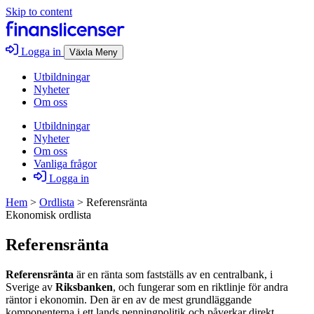
Skip to content
Logga in
Växla Meny
Utbildningar
Nyheter
Om oss
Utbildningar
Nyheter
Om oss
Vanliga frågor
Logga in
Hem
>
Ordlista
>
Referensränta
Ekonomisk ordlista
Referensränta
Referensränta
är en ränta som fastställs av en centralbank, i
Sverige av
Riksbanken
, och fungerar som en riktlinje för andra
räntor i ekonomin. Den är en av de mest grundläggande
komponenterna i ett lands penningpolitik och påverkar direkt