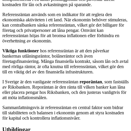
kostnaden för lån och avkastningen på sparande.
Referensräntan används som en indikator för att reglera den
ekonomiska aktiviteten i ett land. När ekonomin behöver stimuleras,
kan centralbanken sänka referensräntan, vilket gör det billigare för
företag och privatpersoner att låna pengar. Omvänt kan
referensräntan höjas för att bromsa inflationen eller förhindra en
överhettning av ekonomin.
Viktiga funktioner
hos referensräntan är att den påverkar
bankernas utlåningsräntor, bolåneräntor och även
företagsfinansiering. Många finansiella kontrakt, såsom lån och avtal
med rörliga räntor, är ofta knutna till referensräntan, vilket gör den
till en viktig del av den finansiella infrastrukturen.
I Sverige är den vanligaste referensräntan
reporäntan
, som fastställs
av Riksbanken. Reporäntan är den ränta till vilken banker kan låna
eller placera pengar hos Riksbanken, och den justeras vanligtvis för
att möta inflationsmålen.
Sammanfattningsvis är referensräntan en central faktor som bidrar
till stabiliteten och balansen i ekonomin genom att styra kostnaden
för kapital och kontrollera inflationsnivåer.
Utbildingar