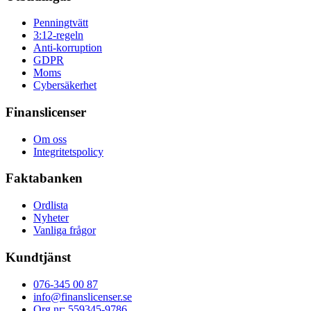
Penningtvätt
3:12-regeln
Anti-korruption
GDPR
Moms
Cybersäkerhet
Finanslicenser
Om oss
Integritetspolicy
Faktabanken
Ordlista
Nyheter
Vanliga frågor
Kundtjänst
076-345 00 87
info@finanslicenser.se
Org.nr: 559345-9786