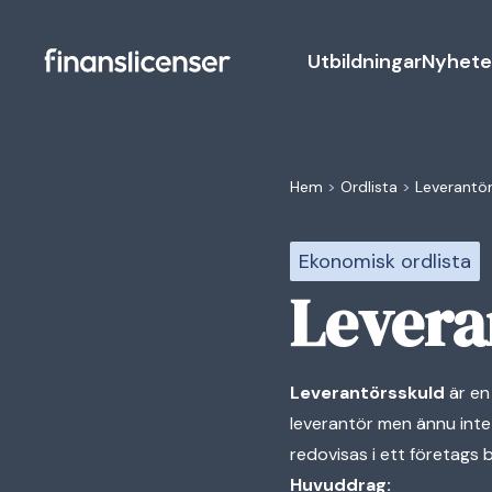
Utbildningar
Nyhete
Hem
>
Ordlista
>
Leverantör
Ekonomisk ordlista
Levera
Leverantörsskuld
är en
leverantör men ännu inte 
redovisas i ett företags 
Huvuddrag: