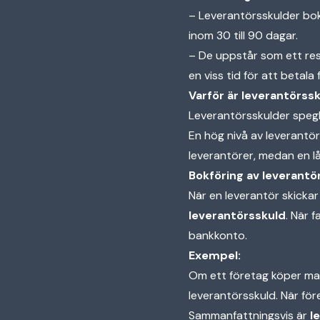
– Leverantörsskulder bok
inom 30 till 90 dagar.
– De uppstår som ett res
en viss tid för att betala 
Varför är leverantörssk
Leverantörsskulder spegla
En hög nivå av leverantör
leverantörer, medan en lå
Bokföring av leverantö
När en leverantör skickar
leverantörsskuld
. När 
bankkonto.
Exempel:
Om ett företag köper mat
leverantörsskuld. När fö
Sammanfattningsvis är
l