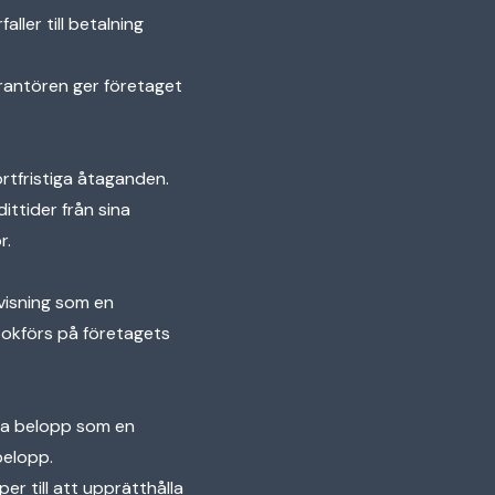
aller till betalning
erantören ger företaget
rtfristiga åtaganden.
ittider från sina
r.
ovisning som en
bokförs på företagets
tta belopp som en
belopp.
er till att upprätthålla