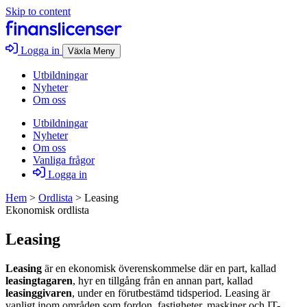
Skip to content
Logga in
Växla Meny
Utbildningar
Nyheter
Om oss
Utbildningar
Nyheter
Om oss
Vanliga frågor
Logga in
Hem
>
Ordlista
>
Leasing
Ekonomisk ordlista
Leasing
Leasing
är en ekonomisk överenskommelse där en part, kallad
leasingtagaren
, hyr en tillgång från en annan part, kallad
leasinggivaren
, under en förutbestämd tidsperiod. Leasing är
vanligt inom områden som fordon, fastigheter, maskiner och IT-