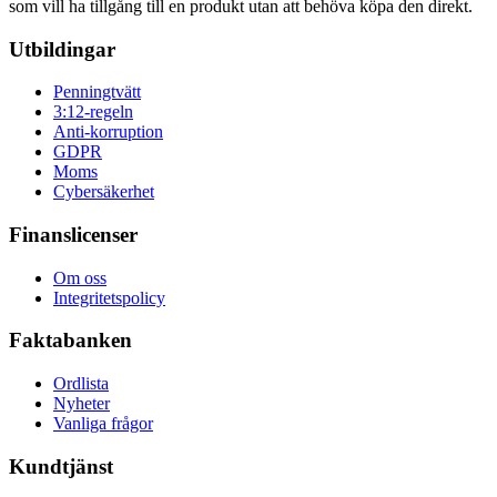
som vill ha tillgång till en produkt utan att behöva köpa den direkt.
Utbildingar
Penningtvätt
3:12-regeln
Anti-korruption
GDPR
Moms
Cybersäkerhet
Finanslicenser
Om oss
Integritetspolicy
Faktabanken
Ordlista
Nyheter
Vanliga frågor
Kundtjänst