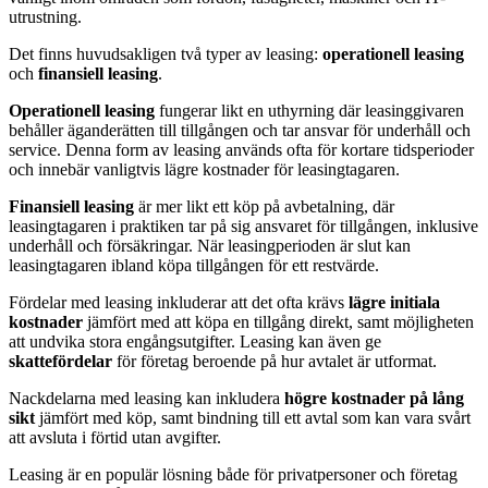
utrustning.
Det finns huvudsakligen två typer av leasing:
operationell leasing
och
finansiell leasing
.
Operationell leasing
fungerar likt en uthyrning där leasinggivaren
behåller äganderätten till tillgången och tar ansvar för underhåll och
service. Denna form av leasing används ofta för kortare tidsperioder
och innebär vanligtvis lägre kostnader för leasingtagaren.
Finansiell leasing
är mer likt ett köp på avbetalning, där
leasingtagaren i praktiken tar på sig ansvaret för tillgången, inklusive
underhåll och försäkringar. När leasingperioden är slut kan
leasingtagaren ibland köpa tillgången för ett restvärde.
Fördelar med leasing inkluderar att det ofta krävs
lägre initiala
kostnader
jämfört med att köpa en tillgång direkt, samt möjligheten
att undvika stora engångsutgifter. Leasing kan även ge
skattefördelar
för företag beroende på hur avtalet är utformat.
Nackdelarna med leasing kan inkludera
högre kostnader på lång
sikt
jämfört med köp, samt bindning till ett avtal som kan vara svårt
att avsluta i förtid utan avgifter.
Leasing är en populär lösning både för privatpersoner och företag