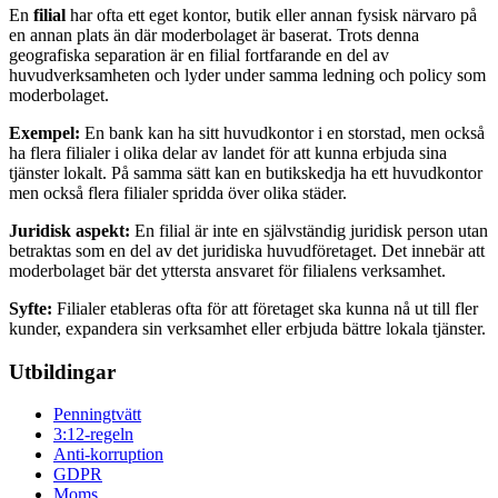
En
filial
har ofta ett eget kontor, butik eller annan fysisk närvaro på
en annan plats än där moderbolaget är baserat. Trots denna
geografiska separation är en filial fortfarande en del av
huvudverksamheten och lyder under samma ledning och policy som
moderbolaget.
Exempel:
En bank kan ha sitt huvudkontor i en storstad, men också
ha flera filialer i olika delar av landet för att kunna erbjuda sina
tjänster lokalt. På samma sätt kan en butikskedja ha ett huvudkontor
men också flera filialer spridda över olika städer.
Juridisk aspekt:
En filial är inte en självständig juridisk person utan
betraktas som en del av det juridiska huvudföretaget. Det innebär att
moderbolaget bär det yttersta ansvaret för filialens verksamhet.
Syfte:
Filialer etableras ofta för att företaget ska kunna nå ut till fler
kunder, expandera sin verksamhet eller erbjuda bättre lokala tjänster.
Utbildingar
Penningtvätt
3:12-regeln
Anti-korruption
GDPR
Moms