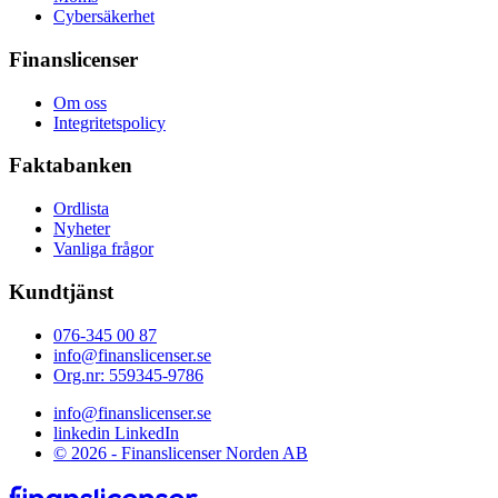
Cybersäkerhet
Finanslicenser
Om oss
Integritetspolicy
Faktabanken
Ordlista
Nyheter
Vanliga frågor
Kundtjänst
076-345 00 87
info@finanslicenser.se
Org.nr: 559345-9786
info@finanslicenser.se
linkedin
LinkedIn
© 2026 - Finanslicenser Norden AB