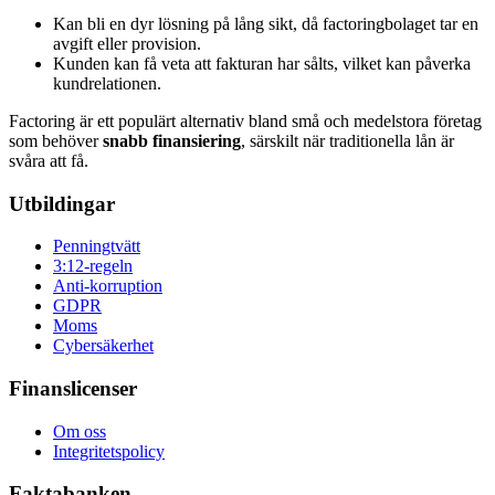
Kan bli en dyr lösning på lång sikt, då factoringbolaget tar en
avgift eller provision.
Kunden kan få veta att fakturan har sålts, vilket kan påverka
kundrelationen.
Factoring är ett populärt alternativ bland små och medelstora företag
som behöver
snabb finansiering
, särskilt när traditionella lån är
svåra att få.
Utbildingar
Penningtvätt
3:12-regeln
Anti-korruption
GDPR
Moms
Cybersäkerhet
Finanslicenser
Om oss
Integritetspolicy
Faktabanken