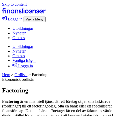
Skip to content
Logga in
Växla Meny
Utbildningar
Nyheter
Om oss
Utbildningar
Nyheter
Om oss
Vanliga frågor
Logga in
Hem
>
Ordlista
>
Factoring
Ekonomisk ordlista
Factoring
Factoring
är en finansiell tjänst där ett företag säljer sina
fakturor
(fordringar) till ett factoringbolag, ofta en bank eller ett specialiserat
finansföretag. Det innebär att företaget får en del av fakturans värde
direkt, istället för att behöva vänta på att kunden betalar fakturan vid