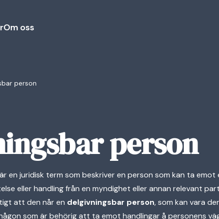
r
Om oss
sbar person
ningsbar person
är en juridisk term som beskriver en person som kan ta emot en
else eller handling från en myndighet eller annan relevant part
ktigt att den når en
delgivningsbar person
, som kan vara de
r någon som är behörig att ta emot handlingar å personens vä