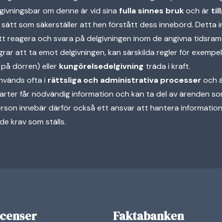
givningsbar om denne är vid sina
fulla sinnes bruk
och är
til
 sätt som säkerställer att hen förstått dess innebörd. Detta 
tt reagera och svara på delgivningen inom de angivna tidsra
ägrar att ta emot delgivningen, kan särskilda regler för exempe
 på dörren) eller
kungörelsedelgivning
träda i kraft.
nvänds ofta i
rättsliga och administrativa processer
och är
parter får nödvändig information och kan ta del av ärenden s
erson innebär därför också ett ansvar att hantera information
de krav som ställs.
icenser
Faktabanken