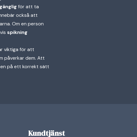
lgänglig
för att ta
innebär också att
marna. Om en person
lvis
spikning
 viktiga för att
om påverkar dem. Att
en på ett korrekt sätt
Kundtjänst