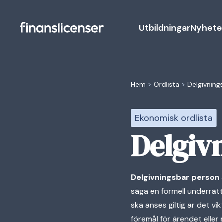
Utbildningar
Nyhete
Hem
>
Ordlista
>
Delgivning
Ekonomisk ordlista
Delgiv
Delgivningsbar person
säga en formell underrätt
ska anses giltig är det vi
föremål för ärendet elle