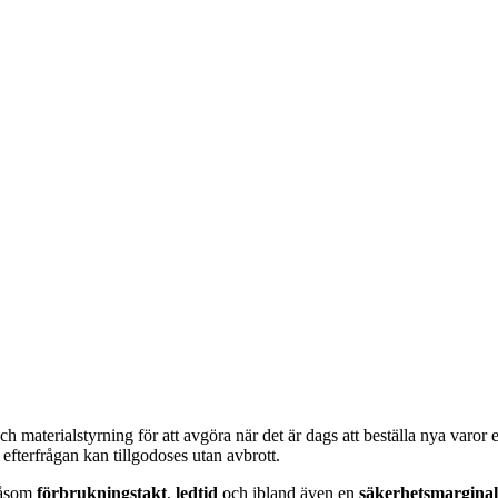
materialstyrning för att avgöra när det är dags att beställa nya varor e
 efterfrågan kan tillgodoses utan avbrott.
 såsom
förbrukningstakt
,
ledtid
och ibland även en
säkerhetsmarginal