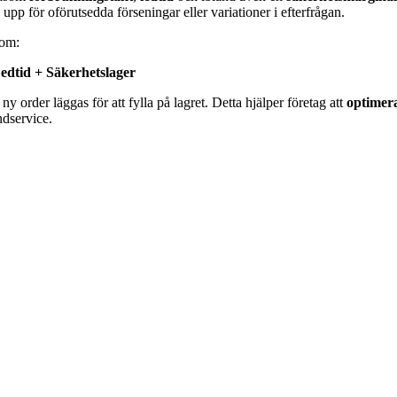
 upp för oförutsedda förseningar eller variationer i efterfrågan.
som:
edtid + Säkerhetslager
y order läggas för att fylla på lagret. Detta hjälper företag att
optimera
ndservice.