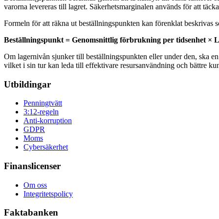
varorna levereras till lagret. Säkerhetsmarginalen används för att täcka
Formeln för att räkna ut beställningspunkten kan förenklat beskrivas 
Beställningspunkt = Genomsnittlig förbrukning per tidsenhet × L
Om lagernivån sjunker till beställningspunkten eller under den, ska en n
vilket i sin tur kan leda till effektivare resursanvändning och bättre ku
Utbildingar
Penningtvätt
3:12-regeln
Anti-korruption
GDPR
Moms
Cybersäkerhet
Finanslicenser
Om oss
Integritetspolicy
Faktabanken