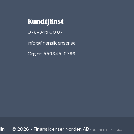
Kundtjänst
076-345 00 87
info@finanslicenser.se
Org.nr: 559345-9786
n
dIn
© 2026 - Finanslicenser Norden AB
PIGMENT DIGITALBYRÅ