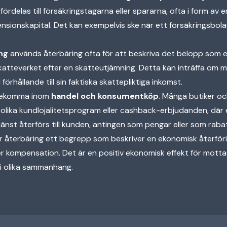
ördelas till försäkringstagarna eller spararna, ofta i form av 
pensionskapital. Det kan exempelvis ske när ett försäkringsbola
ng
används återbäring ofta för att beskriva det belopp som e
 skatteverket efter en skatteutjämning. Detta kan inträffa om m
förhållande till sin faktiska skattepliktiga inkomst.
örekomma inom
handel och konsumentköp
. Många butiker oc
 olika kundlojalitetsprogram eller cashback-erbjudanden, där
tjänst återförs till kunden, antingen som pengar eller som rabat
är återbäring ett begrepp som beskriver en ekonomisk återför
eller kompensation. Det är en positiv ekonomisk effekt för mot
e i olika sammanhang.