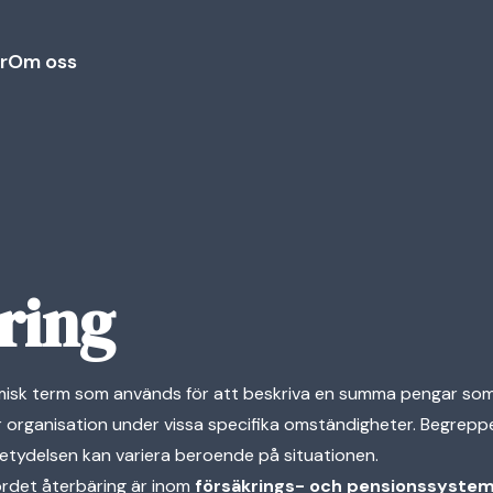
r
Om oss
ring
isk term som används för att beskriva en summa pengar som 
eller organisation under vissa specifika omständigheter. Begrepp
tydelsen kan variera beroende på situationen.
ordet återbäring är inom
försäkrings- och pensionssyste