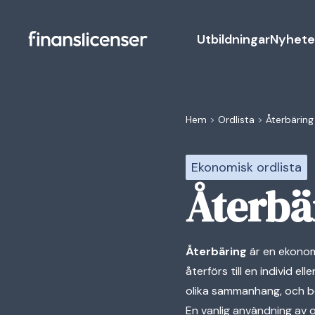
Utbildningar
Nyhete
Hem
>
Ordlista
>
Återbäring
Ekonomisk ordlista
Återbä
Återbäring
är en ekonom
återförs till en individ 
olika sammanhang, och be
En vanlig användning av 