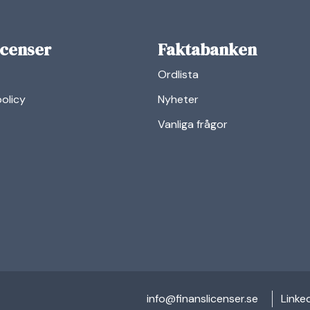
icenser
Faktabanken
Ordlista
policy
Nyheter
Vanliga frågor
linkedi
info@finanslicenser.se
Linke