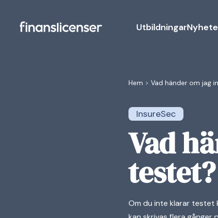
Utbildningar
Nyhete
Hem
>
Vad händer om jag in
InsureSec
Vad hä
testet?
Om du inte klarar teste
kan skrivas flera gånger