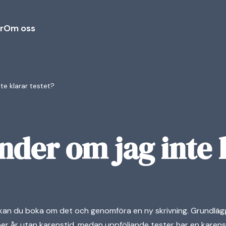
r
Om oss
te klarar testet?
nder om jag inte 
t kan du boka om det och genomföra en ny skrivning. Grundl
 per år utan karenstid, medan uppföljande tester har en karen