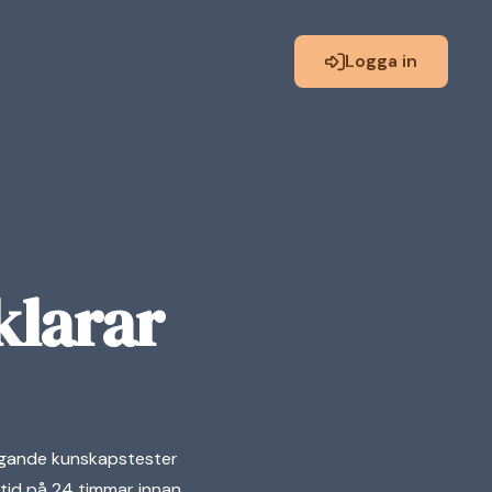
Logga in
klarar
äggande kunskapstester
stid på 24 timmar innan