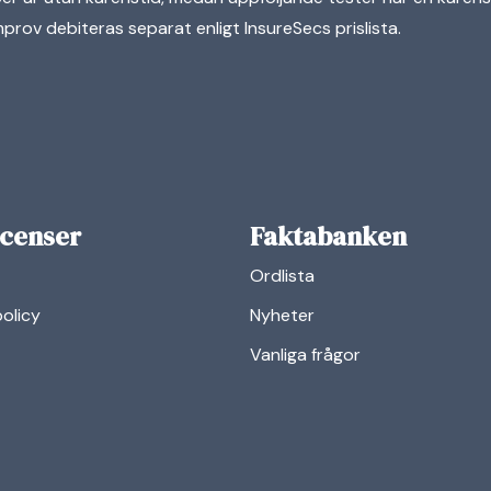
rov debiteras separat enligt InsureSecs prislista.
icenser
Faktabanken
Ordlista
policy
Nyheter
Vanliga frågor